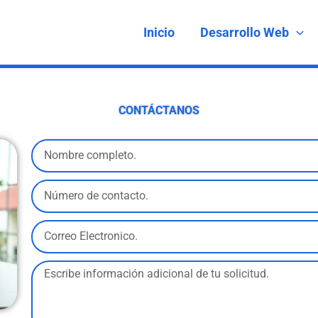
Inicio
Desarrollo Web
CONTÁCTANOS
N
o
N
m
ú
b
C
m
r
o
e
e
M
r
r
:
e
r
o
n
e