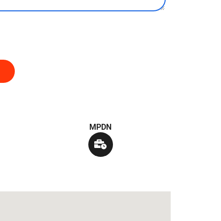
MPDN
B
u
s
i
n
e
s