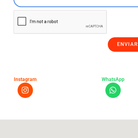
s
o
a
E
j
l
e
e
:
c
ENVIAR
t
r
o
n
Instagram
WhatsApp
I
W
i
n
h
c
s
a
o
t
t
:
a
s
g
a
r
p